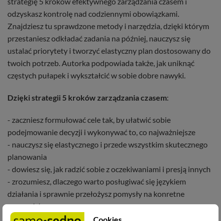
strategię 5 kroków efektywnego zarządzania czasem i
odzyskasz kontrolę nad codziennymi obowiązkami.
Znajdziesz tu sprawdzone metody i narzędzia, dzięki którym
przestaniesz odkładać zadania na później, nauczysz się
ustalać priorytety i tworzyć elastyczny plan dostosowany do
twoich potrzeb. Autorka podpowiada także, jak uniknąć
częstych pułapek i wykształcić w sobie dobre nawyki.
Dzięki strategii 5 kroków zarządzania czasem
:
- zaczniesz formułować cele tak, by ułatwić sobie
podejmowanie decyzji i wykonywać to, co najważniejsze
- nauczysz się elastycznego i przede wszystkim skutecznego
planowania
- dowiesz się, jak radzić sobie z oczekiwaniami i presją innych
- zrozumiesz, dlaczego warto posługiwać się językiem
działania i sprawnie przełożysz pomysły na konretne
czynności
- nabierzesz pewności siebie i zaufania do własnych decyzji
Cookies