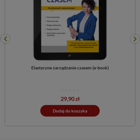
...
Elastyczne zarządzanie czasem (e-book)
Cena
29,90 zł
ano do koszyka
Dodaj do koszyka
Dodano do 