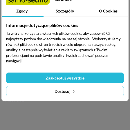
- nauczysz się odmawiać, aby chronić swój czas
Zgody
Szczegóły
O Cookies
O autorce
Informacje dotyczące plików cookies
Ta witryna korzysta z własnych plików cookie, aby zapewnić Ci
Izabela Krejca-Pawski
- szef firmy IKP Szkolenia,
najwyższy poziom doświadczenia na naszej stronie . Wykorzystujemy
certyfikowany trener sprzedaży, praktyk biznesu z
również pliki cookie stron trzecich w celu ulepszenia naszych usług,
analizy a nastepnie wyświetlania reklam związanych z Twoimi
wieloletnim doświadczeniem. Autorka książki „Sprzedaż.
preferencjami na podstawie analizy Twoich zachowań podczas
Tylko sprawdzone techniki”. Prowadzi szkolenia z zakresu
nawigacji.
sprzedaży i profesjonalnej obsługi klientów. Stworzyła
program podnoszenia wyników sprzedażowych dostępny na
Zaakceptuj wszystkie
stronie izakrejcapawski.pl
Dostosuj
Patroni