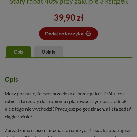
Stały rabat
40%
przy zakupie 3 książek
39,90 zł
Dodaj do koszyka
Dodano do koszyka
Opis
Opinie
Opis
Masz poczucie, że czas przecieka ci przez palce? Próbujesz
robić listę rzeczy do zrobienia i planować czynności, jednak
nic z tego nie wychodzi? Pracujesz po godzinach, a lista zadań
ciągle rośnie?
Zarządzania czasem można się nauczyć! Z książką opanujesz