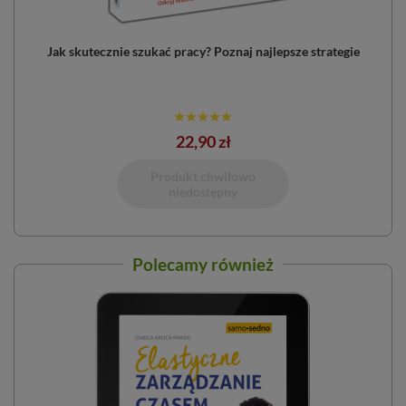
Jak skutecznie szukać pracy? Poznaj najlepsze strategie
22,90 zł
Dodano do 
Produkt chwilowo
niedostępny
Polecamy również