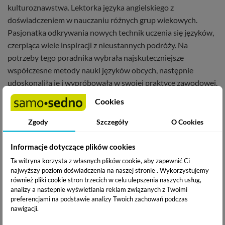
kulturoznawstwa. Lektorka języka angielskiego z
doświadczeniem w nauczaniu różnych grup wiekowych.
Pasjonatka odkrywania nowych technik uczenia się języków,
czerpiąca wiele inspiracji z nieustannych podróży. Na
potrzeby tego poradnika wybrała najskuteczniejsze
współczesne metody nauki języków obcych, następnie
udoskonaliła je i wypróbowała w swojej praktyce zawodowej.
Cookies
Książka wydana wcześniej pod tytułem "Jak opanować
szybko język obcy".
Zgody
Szczegóły
O Cookies
Informacje dotyczące plików cookies
Ta witryna korzysta z własnych plików cookie, aby zapewnić Ci
Podziel się ze znajomymi
najwyższy poziom doświadczenia na naszej stronie . Wykorzystujemy
również pliki cookie stron trzecich w celu ulepszenia naszych usług,
analizy a nastepnie wyświetlania reklam związanych z Twoimi
Inne w serii
preferencjami na podstawie analizy Twoich zachowań podczas
nawigacji.