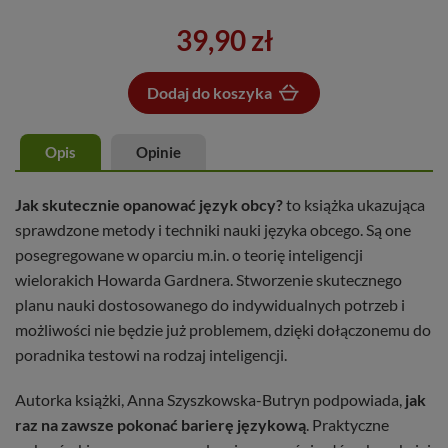
39,90 zł
Dodaj do koszyka
Dodano do koszyka
Opis
Opinie
Jak skutecznie opanować język obcy?
to książka ukazująca
sprawdzone metody i techniki nauki języka obcego. Są one
posegregowane w oparciu m.in. o teorię inteligencji
wielorakich Howarda Gardnera. Stworzenie skutecznego
planu nauki dostosowanego do indywidualnych potrzeb i
możliwości nie będzie już problemem, dzięki dołączonemu do
poradnika testowi na rodzaj inteligencji.
Autorka książki, Anna Szyszkowska-Butryn podpowiada,
jak
raz na zawsze pokonać barierę językową
. Praktyczne