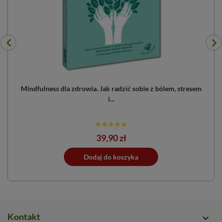
...
Mindfulness dla zdrowia. Jak radzić sobie z bólem, stresem
i...
Cena
39,90 zł
ano do koszyka
Dodaj do koszyka
Dodano do 
Kontakt
