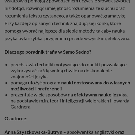
wskazówki pomogą z powodzeniem uczyć się słówek szybciej
niż dotąd, rozwinąć umiejętność rozumienia ze słuchu oraz
rozumienia tekstu czytanego, a także opanować gramatykę.
Przy każdej z opisanych technik znajdują się ikonki, które
pomogą wybrać najlepsze dla siebie metody, tak aby nauka
języka była szybka, przyjemna i przede wszystkim, efektywna.
Dlaczego poradnik trafia w Samo Sedno?
przedstawia techniki motywujące do nauki i pozwalające
wykorzystać każdą wolną chwilę na doskonalenie
znajomości języka
pomaga ułożyć program
nauki dostosowany do własnych
możliwości i preferencji
prezentuje wiele sposobów na
efektywną naukę języka
,
na podstawie m.in. teorii inteligencji wielorakich Howarda
Gardnera.
O autorce:
Anna Szyszkowska-Butryn
– absolwentka anglistyki oraz