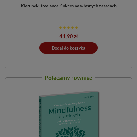
Kierunek: freelance. Sukces na własnych zasadach
Cena
41,90 zł
ano do koszyka
Dodaj do koszyka
Dodano do 
Polecamy również