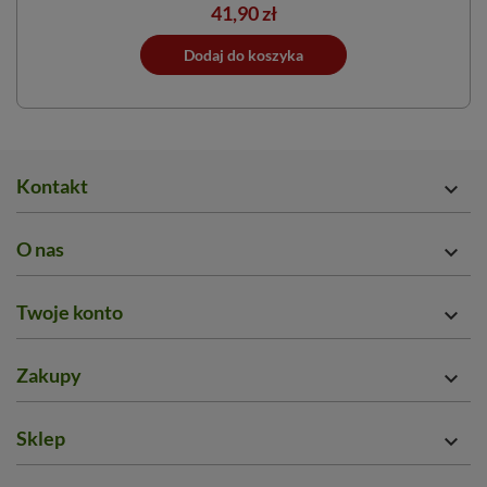
Cena
41,90 zł
ano do koszyka
Dodaj do koszyka
Dodano do 
Kontakt

O nas

Twoje konto

Zakupy

Sklep
