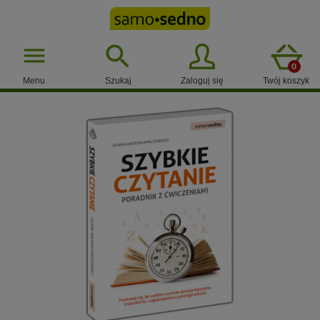

menu
0
Menu
Szukaj
Zaloguj się
Twój koszyk