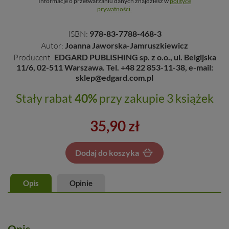
Informacje o przetwarzaniu danych znajdziesz w
polityce
prywatności.
ISBN:
978-83-7788-468-3
Autor:
Joanna Jaworska-Jamruszkiewicz
Producent:
EDGARD PUBLISHING sp. z o.o., ul. Belgijska
11/6, 02-511 Warszawa. Tel. +48 22 853-11-38, e-mail:
sklep@edgard.com.pl
Stały rabat
40%
przy zakupie 3 książek
35,90 zł
Dodaj do koszyka
Dodano do koszyka
Opis
Opinie
Opis