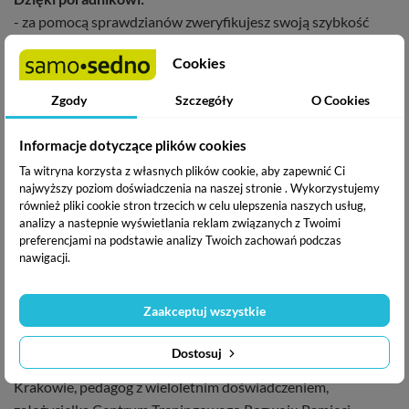
- za pomocą sprawdzianów zweryfikujesz swoją szybkość
czytania i stopień rozumienia tekstu
Cookies
- opanujesz techniki czytania, które pozwolą skuteczniej
wyszukiwać najważniejsze informacje w tekście
Zgody
Szczegóły
O Cookies
- dowiesz się, jak kontrolować pracę oczu i poszerzać pole
widzenia
Informacje dotyczące plików cookies
- pozbędziesz się nawyków spowalniających tempo czytania,
Ta witryna korzysta z własnych plików cookie, aby zapewnić Ci
takich jak: subwokalizacja, regresja czy progresja
najwyższy poziom doświadczenia na naszej stronie . Wykorzystujemy
- nauczysz się czytać ze wskaźnikiem (m.in. techniką
również pliki cookie stron trzecich w celu ulepszenia naszych usług,
analizy a nastepnie wyświetlania reklam związanych z Twoimi
slalomową, przebiegiem odwróconym i wyspami) oraz z
preferencjami na podstawie analizy Twoich zachowań podczas
wykorzystaniem metronomu
nawigacji.
- odkryjesz sposoby na właściwe czytanie tekstów z ekranu
komputera
Zaakceptuj wszystkie
Jolanta Jaworska-Jamruszkiewicz
- absolwentka Wyższej
Dostosuj
Szkoły Pedagogicznej i Uniwersytetu Jagiellońskiego w
Krakowie, pedagog z wieloletnim doświadczeniem,