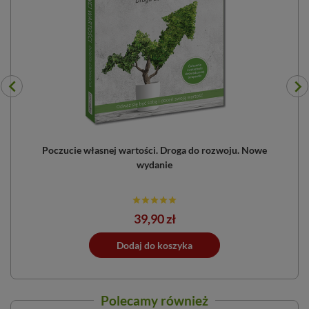
Poczucie własnej wartości. Droga do rozwoju. Nowe
wydanie
Cena
39,90 zł
ano do koszyka
Dodaj do koszyka
Dodano do 
Polecamy również