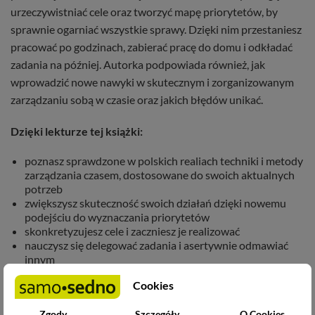
urzeczywistniać cele oraz tworzyć mapę priorytetów, by
sprawnie ogarniać wszystkie sprawy. Dzięki nim przestaniesz
pracować po godzinach, zabierać pracę do domu i odkładać
zadania na później. Autorka podpowiada również, jak
wprowadzić nowe nawyki w skutecznym i zorganizowanym
zarządzaniu sobą w czasie oraz jakich błędów unikać.
Dzięki lekturze tej książki:
poznasz sprawdzone w polskich realiach techniki i metody
zarządzania czasem, dostosowane do swoich aktualnych
potrzeb
zwiększysz skuteczność swoich działań dzięki nowemu
podejściu do wyznaczania priorytetów
skonkretyzujesz cele i zaczniesz je realizować
nauczysz się delegować zadania i asertywnie odmawiać
innym
wyeliminujesz codzienne uciążliwości i poczujesz
Cookies
przypływ energii do działania
Zgody
Szczegóły
O Cookies