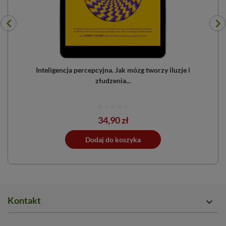
zyć
Inteligencja percepcyjna. Jak mózg tworzy iluzje i
złudzenia...
Cena
34,90 zł
ano do koszyka
Dodaj do koszyka
Dodano do 
Kontakt
