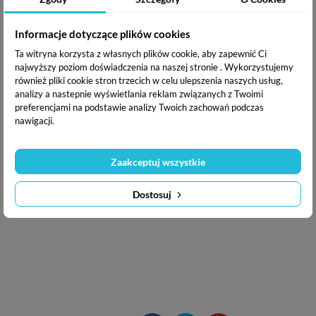
O autorce
Informacje dotyczące plików cookies
Izabela Krejca-Pawski
- szef firmy IKP Szkolenia,
Ta witryna korzysta z własnych plików cookie, aby zapewnić Ci
certyfikowany trener sprzedaży, praktyk biznesu z
najwyższy poziom doświadczenia na naszej stronie . Wykorzystujemy
również pliki cookie stron trzecich w celu ulepszenia naszych usług,
wieloletnim doświadczeniem. Autorka książki „
Sprzedaż.
analizy a nastepnie wyświetlania reklam związanych z Twoimi
Tylko sprawdzone techniki
”. Prowadzi szkolenia z zakresu
preferencjami na podstawie analizy Twoich zachowań podczas
zarządzania czasem, sprzedaży i profesjonalnej obsługi
nawigacji.
klientów. Stworzyła program podnoszenia wyników
sprzedażowych dostępny na stronie
izakrejcapawski.pl
Zaakceptuj wszystkie
Dostosuj
Patroni