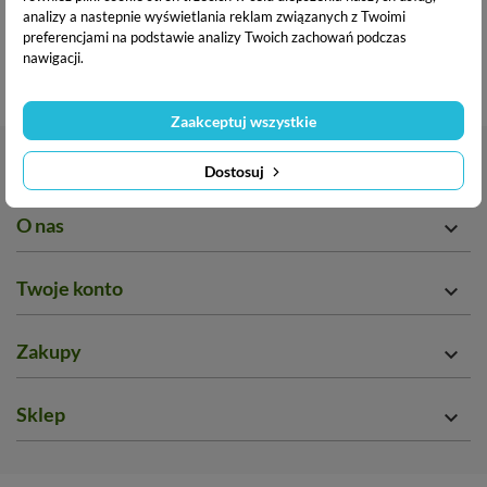
rozwoju dziecka, a także menedżerowie wysokiego szczebla.
analizy a nastepnie wyświetlania reklam związanych z Twoimi
Wydajemy również
światowe bestsellery,
takie jak
preferencjami na podstawie analizy Twoich zachowań podczas
Mindfulness. Trening uważności Marka Williamsa i
nawigacji.
Danny'ego Penmana.
Zaakceptuj wszystkie
Kontakt

Dostosuj
O nas

Twoje konto

Zakupy

Sklep
