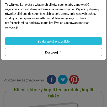
- dowiesz się, jak wyznaczać sobie cele pośrednie, planować
Ta witryna korzysta z własnych plików cookie, aby zapewnić Ci
najwyższy poziom doświadczenia na naszej stronie . Wykorzystujemy
biegi sprawdzające, półmaraton i maraton
również pliki cookie stron trzecich w celu ulepszenia naszych usług,
- nauczysz się rozsądnie gospodarować czasem oraz siłami
analizy a nastepnie wyświetlania reklam związanych z Twoimi
podczas zawodów
preferencjami na podstawie analizy Twoich zachowań podczas
nawigacji.
Grzegorz Rogóż
- pasjonat biegania i maratończyk,
entuzjasta kolarstwa szosowego i ultramaratończyk szosowy,
Zaakceptuj wszystkie
miłośnik muzyki jazzowej i książek.
Dostosuj
Podziel się ze znajomymi
Klienci, którzy kupili ten
produkt
, kupili
także