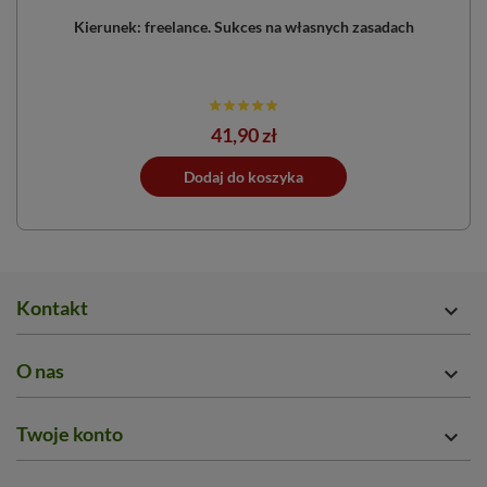
Kierunek: freelance. Sukces na własnych zasadach
Cena
41,90 zł
ano do koszyka
Dodaj do koszyka
Dodano do 
Kontakt

O nas

Twoje konto
