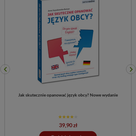
i
Jak skutecznie opanować język obcy? Nowe wydanie
Z
Cena
39,90 zł