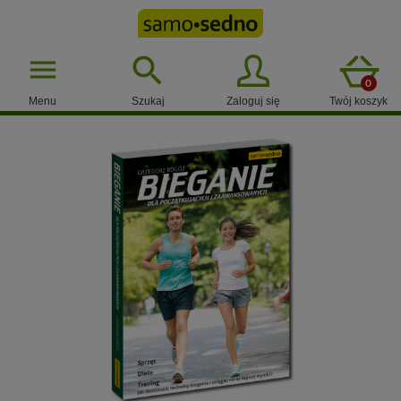

menu
0
Menu
Szukaj
Zaloguj się
Twój koszyk