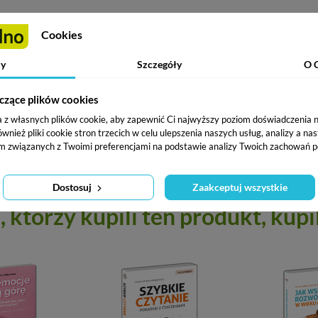
ychoterapeutka. Studiowała na UKSW w Warszawie, Uniwersytecie
Cookies
racyjnym. Prowadzi psychoterapię indywidualną oraz grupową. Je
y
Szczegóły
O 
ość w praktyce. Jak się zachować w typowych sytuacjach?
czące plików cookies
ać poczucie własnej wartości".
a z własnych plików cookie, aby zapewnić Ci najwyższy poziom doświadczenia na
ież pliki cookie stron trzecich w celu ulepszenia naszych usług, analizy a na
m związanych z Twoimi preferencjami na podstawie analizy Twoich zachowań p
Dostosuj
Zaakceptuj wszystkie
, którzy kupili ten
produkt
, kupi