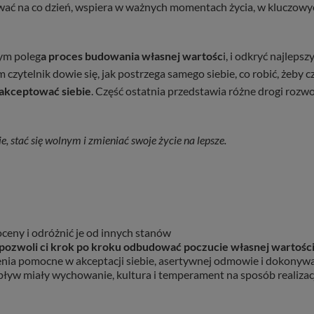
wać na co dzień, wspiera w ważnych momentach życia, w kluczowyc
zym poleg
a proces budowania własnej wartośc
i, i odkryć najleps
 czytelnik dowie się, jak postrzega samego siebie, co robić, żeby cz
akceptować siebie
. Część ostatnia przedstawia różne drogi rozw
ie,
stać się wolnym i zmieniać swoje życie na lepsze.
oceny i odróżnić je od innych stanów
pozwoli ci krok po kroku odbudować poczucie własnej wartośc
czenia pomocne w akceptacji siebie, asertywnej odmowie i dokony
pływ miały wychowanie, kultura i temperament na sposób realizacj