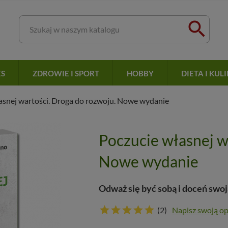

ES
ZDROWIE I SPORT
HOBBY
DIETA I KUL
asnej wartości. Droga do rozwoju. Nowe wydanie
Poczucie własnej w
Nowe wydanie
Odważ się być sobą i doceń swoj
(2)
Napisz swoją op