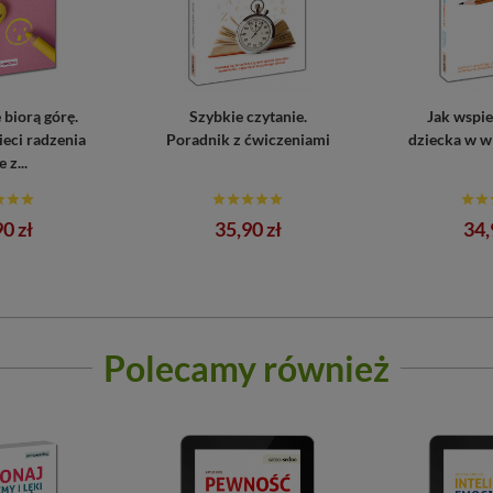
biorą górę.
Szybkie czytanie.
Jak wspie
ieci radzenia
Poradnik z ćwiczeniami
dziecka w wi
 z...
a
Ce
0 zł
35,90 zł
34,
Polecamy również