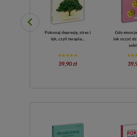
a. Pokonaj
Pokonaj depresję, stres i
Gdy emocje 
es i lęki (e-
lęk, czyli terapia...
Jak uczyć dz
k)
sobie
a
Cen
0 zł
39,90 zł
39,9