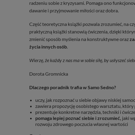
radzeniu sobie z kryzysami. Pomaga ono funkcjono
dawanie i przyjmowanie miłości oraz dobra.
Część teoretyczna książki pozwala zrozumieć, na c
praktyczną książki stanowią ćwiczenia, dzięki którym
zmienić sposób myślenia na konstruktywne oraz
za
życia innych osób
.
Wierzę, że każdy z nas ma w sobie siłę, by usłyszeć sieb
Dorota Gromnicka
Dlaczego poradnik trafia w Samo Sedno?
uczy, jak rozpoznać u siebie objawy niskiej samo
zawiera propozycję osobistego warsztatu, który
prezentuje konkretne narzędzia, techniki i ćwi
pomaga lepiej poznać siebie i zrozumieć,
jaki w
rozwoju zdrowego poczucia własnej wartości