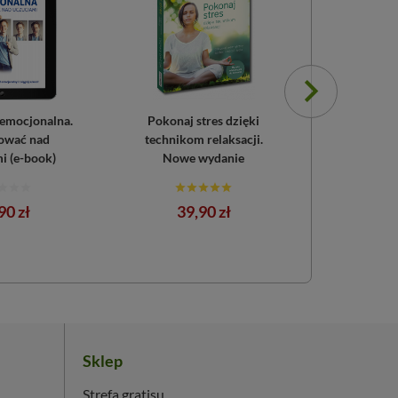
 emocjonalna.
Pokonaj stres dzięki
Trening gło
ować nad
technikom relaksacji.
kurs dobr
i (e-book)
Nowe wydanie
Nowe 
na
Cena
Ce
90 zł
39,90 zł
44,
Sklep
Strefa gratisu