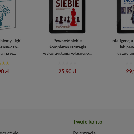
lemy i lęki.
Pewność siebie
Inteligencja
oznawczo-
Kompletna strategia
Jak pan
alna w...
wykorzystania własnego...
uczuciam
a
Cena
Ce
0 zł
25,90 zł
29,
Twoje konto
wnictwie
Rejestracja