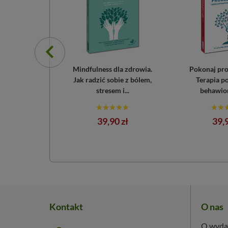
ie opanować
Mindfulness dla zdrowia.
Pokonaj prob
cy? Nowe
Jak radzić sobie z bólem,
Terapia p
nie
stresem i...
behawior
a
Cena
Cen
0 zł
39,90 zł
39,9
Kontakt
O nas
O wyda