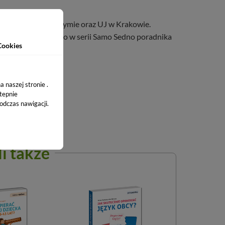
 La Sapienza w Rzymie oraz UJ w Krakowie.
st autorką wydanego w serii Samo Sedno poradnika
Cookies
 naszej stronie .
stepnie
odczas nawigacji.
li także