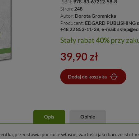
ISBN:
978-83-67212-58-8
Stron:
248
Autor:
Dorota Gromnicka
Producent:
EDGARD PUBLISHING sp. z
+48 22 853-11-38, e-mail: sklep@ed
Stały rabat
40%
przy zaku
39,90 zł
Dodaj do koszyka
Dodano do koszyka
Opis
Opinie
tka, przedstawia poczucie własnej wartości jako bardzo istotne w