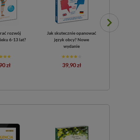
rać rozwój
Jak skutecznie opanować
Kłótliw
eku 6-13 lat?
język obcy? Nowe
partners
wydanie
na
Cena
Ce
90 zł
39,90 zł
19,