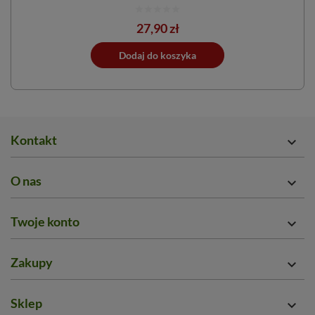
Cena
27,90 zł
ano do koszyka
Dodaj do koszyka
Dodano do 
Kontakt

O nas

Twoje konto

Zakupy

Sklep
