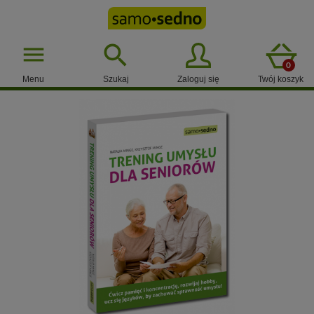

menu
0
Menu
Szukaj
Zaloguj się
Twój koszyk