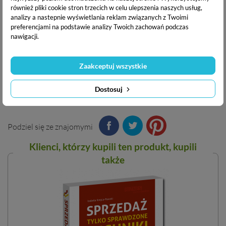
wspomaganiem rozwoju dzieci i poprawą funkcjonowania
również pliki cookie stron trzecich w celu ulepszenia naszych usług,
analizy a nastepnie wyświetlania reklam związanych z Twoimi
poznawczego dorosłych. Są autorami sześciu poradników w
preferencjami na podstawie analizy Twoich zachowań podczas
serii Samo Sedno.
nawigacji.
Nowe wydanie książki "Trening umysłu dla osób 50+"
Zaakceptuj wszystkie
Dostosuj
Podziel się ze znajomymi
Klienci, którzy kupili ten
produkt
, kupili
także