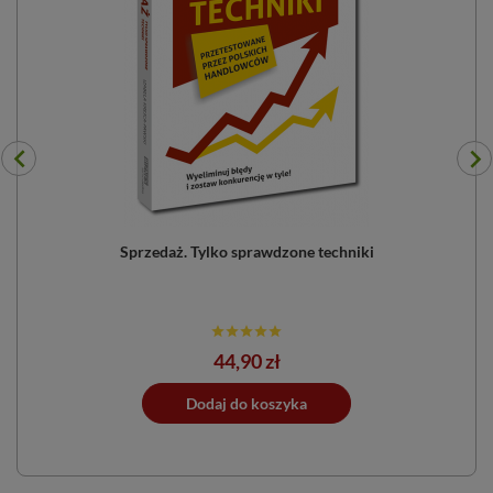
Sprzedaż. Tylko sprawdzone techniki
Cena
44,90 zł
ano do koszyka
Dodaj do koszyka