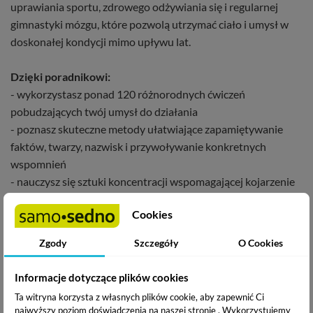
uprawiania sportu, zdrowego odżywiania się i regularnej
gimnastyki mózgu, które pozwolą utrzymać ciało i umysł w
doskonałej kondycji mimo upływu lat.
Dzięki poradnikowi:
- wykorzystasz ponad 120 różnorodnych ćwiczeń
pobudzających twój umysł do działania
- poznasz skuteczne metody ułatwiające zapamiętywanie
faktów, twarzy, nazwisk i przywoływanie konkretnych
wspomnień
- nauczysz się sztuki koncentracji wspomagającej kojarzenie
informacji i sprawne funkcjonowanie na co dzień
Cookies
- zyskasz motywację do aktywności fizycznej i zdrowego stylu
życia
Zgody
Szczegóły
O Cookies
Natalia i Krzysztof Minge
- psycholodzy z wieloletnim
Informacje dotyczące plików cookies
doświadczeniem. W swojej poradni Hipokampus prowadzą
Ta witryna korzysta z własnych plików cookie, aby zapewnić Ci
warsztaty dla dzieci i dorosłych. Zawodowo zainteresowani
najwyższy poziom doświadczenia na naszej stronie . Wykorzystujemy