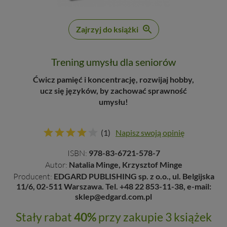
Zajrzyj do książki
Trening umysłu dla seniorów
Ćwicz pamięć i koncentrację, rozwijaj hobby,
ucz się języków, by zachować sprawność
umysłu!
(1)
Napisz swoją opinię
ISBN:
978-83-6721-578-7
Autor:
Natalia Minge, Krzysztof Minge
Producent:
EDGARD PUBLISHING sp. z o.o., ul. Belgijska
11/6, 02-511 Warszawa. Tel. +48 22 853-11-38, e-mail:
sklep@edgard.com.pl
Stały rabat
40%
przy zakupie 3 książek