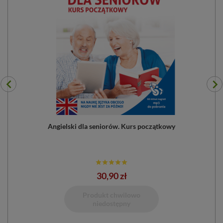
Angielski dla seniorów. Kurs początkowy
30,90 zł
Dodano do 
Produkt chwilowo
niedostępny