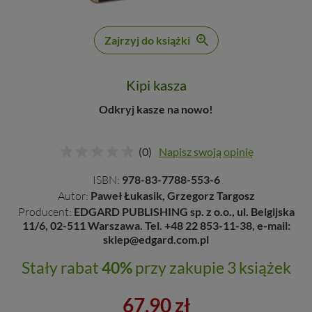
Zajrzyj do książki
Kipi kasza
Odkryj kasze na nowo!
(0)
Napisz swoją opinię
ISBN:
978-83-7788-553-6
Autor:
Paweł Łukasik, Grzegorz Targosz
Producent:
EDGARD PUBLISHING sp. z o.o., ul. Belgijska
11/6, 02-511 Warszawa. Tel. +48 22 853-11-38, e-mail:
sklep@edgard.com.pl
Stały rabat
40%
przy zakupie 3 książek
67,90 zł