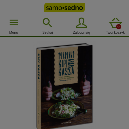

menu
0
Menu
Szukaj
Zaloguj się
Twój koszyk