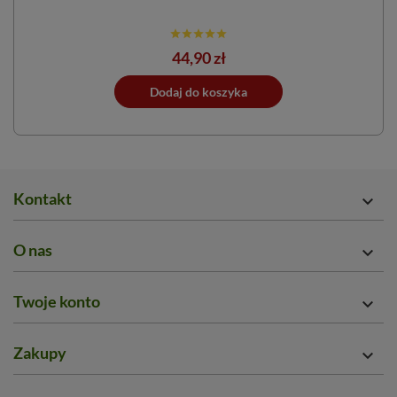
Cena
44,90 zł
ano do koszyka
Dodaj do koszyka
Dodano do 
Kontakt

O nas

Twoje konto

Zakupy
