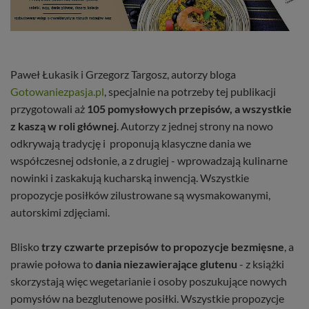
Paweł Łukasik i Grzegorz Targosz, autorzy bloga
Gotowaniezpasja.pl
, specjalnie na potrzeby tej publikacji
przygotowali aż
105 pomysłowych przepisów, a wszystkie
z kaszą w roli głównej
. Autorzy z jednej strony na nowo
odkrywają tradycję i proponują klasyczne dania we
współczesnej odsłonie, a z drugiej - wprowadzają kulinarne
nowinki i zaskakują kucharską inwencją. Wszystkie
propozycje posiłków zilustrowane są wysmakowanymi,
autorskimi zdjęciami.
Blisko
trzy czwarte przepisów to propozycje bezmięsne
, a
prawie połowa to
dania niezawierające glutenu
- z książki
skorzystają więc wegetarianie i osoby poszukujące nowych
pomysłów na bezglutenowe posiłki. Wszystkie propozycje