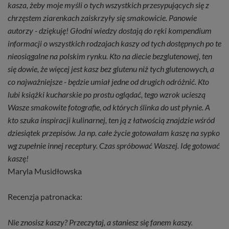
kasza, żeby moje myśli o tych wszystkich przesypujących się z
chrzęstem ziarenkach zaiskrzyły się smakowicie. Panowie
autorzy - dziękuję! Głodni wiedzy dostają do ręki kompendium
informacji o wszystkich rodzajach kaszy od tych dostępnych po te
nieosiągalne na polskim rynku. Kto na diecie bezglutenowej, ten
się dowie, że więcej jest kasz bez glutenu niż tych glutenowych, a
co najważniejsze - będzie umiał jedne od drugich odróżnić. Kto
lubi książki kucharskie po prostu oglądać, tego wzrok ucieszą
Wasze smakowite fotografie, od których ślinka do ust płynie. A
kto szuka inspiracji kulinarnej, ten ją z łatwością znajdzie wśród
dziesiątek przepisów. Ja np. całe życie gotowałam kaszę na sypko
wg zupełnie innej receptury. Czas spróbować Waszej. Idę gotować
kaszę!
Maryla Musidłowska
Recenzja patronacka:
Nie znosisz kaszy? Przeczytaj, a staniesz się fanem kaszy.