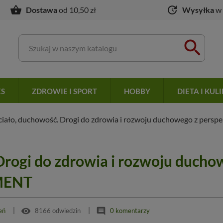
shopping_basket
update
Dostawa
od 10,50 zł
Wysyłka
w 

ES
ZDROWIE I SPORT
HOBBY
DIETA I KUL
ciało, duchowość. Drogi do zdrowia i rozwoju duchowego z persp
 Drogi do zdrowia i rozwoju duch
GMENT
remove_red_eye
comment
ień
8166 odwiedzin
0 komentarzy