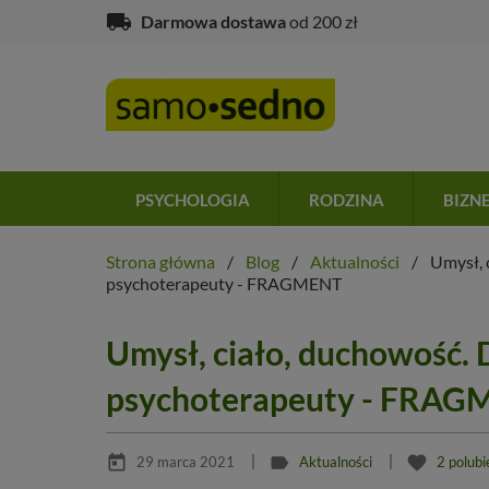
local_shipping
Darmowa dostawa
od 200 zł
PSYCHOLOGIA
RODZINA
BIZN
Strona główna
Blog
Aktualności
Umysł, 
psychoterapeuty - FRAGMENT
Umysł, ciało, duchowość.
psychoterapeuty - FRA
today
label
favorite
29 marca 2021
Aktualności
2
polub