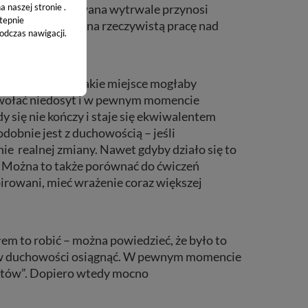
 naszej stronie .
wa metoda, stosowana wytrwale przynosi
stepnie
napęd pozwalający na rzeczywistą pracę nad
odczas nawigacji.
y ją odbyć i w jakie miejsce mogłaby
wywołać niedosyt i w pewnym momencie
 się nie kończy i staje się ekwiwalentem
dobnie jest z duchowością – jeśli
ie realnej zmiany. Nawet gdyby działo się to
c. Można to także porównać do ćwiczeń
pirowani, mieć wrażenie coraz większej
m to robić – można powiedzieć, że było to
oś w duchowości osiągnąć. W pewnym momencie
ektów”. Dopiero wtedy mocno