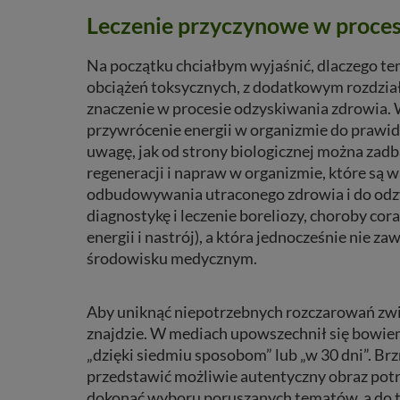
Leczenie przyczynowe w proce
Na początku chciałbym wyjaśnić, dlaczego te
obciążeń toksycznych, z dodatkowym rozdział
znaczenie w procesie odzyskiwania zdrowia.
przywrócenie energii w organizmie do prawi
uwagę, jak od strony biologicznej można za
regeneracji i napraw w organizmie, które są 
odbudowywania utraconego zdrowia i do odzys
diagnostykę i leczenie boreliozy, choroby cora
energii i nastrój), a która jednocześnie nie 
środowisku medycznym.
Aby uniknąć niepotrzebnych rozczarowań zwią
znajdzie. W mediach upowszechnił się bowiem
„dzięki siedmiu sposobom” lub „w 30 dni”. Brz
przedstawić możliwie autentyczny obraz potrz
dokonać wyboru poruszanych tematów, a do t