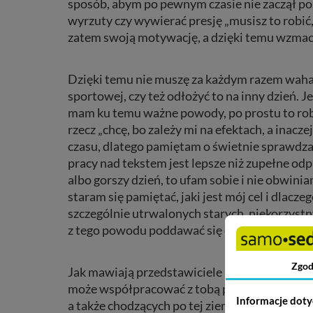
sposób, abym po pewnym czasie nie zaczął pos
wyrzuty czy wywierać presję „musisz to robi
zatem swoją motywację, a dzięki temu wzmacni
Dzięki temu nie muszę za każdym razem wahać 
sportowej, czy też odłożyć to na inny dzień. J
mam ku temu ważne powody, po prostu to robi
rzecz „chcę, bo zależy mi na efektach, a inacze
czasu, dlatego pamiętam o świetnie sprawdzając
pracy nad tekstem jest lepsze niż zupełne o
albo gorszy dzień, to ufam sobie i nie obwini
staram się pamiętać, jaki jest mój cel i dlacz
szczególnie utrwalonych starych, niekorzyst
z tego powodu poddawać się czy rezygnować
Zgod
Jak mawiają przedstawiciele ISTDP, ile zaang
może współpracować z tobą przy tworzeniu zmia
Informacje doty
a także chodzących po tej ziemi buddów (bo 