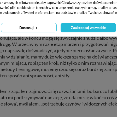
a z własnych plików cookie, aby zapewnić Ci najwyższy poziom doświadczenia na
knął w jodze wszystkiego, co jest do dotknięcia: „właści
ież pliki cookie stron trzecich w celu ulepszenia naszych usług, analizy a na
powieści jest więc cenne, ale tylko jako inspiracja, jako 
m związanych z Twoimi preferencjami na podstawie analizy Twoich zachowań p
Dostosuj
Zaakceptuj wszystkie
zmowy o podróży bez wyruszania w nią – o tym, jak można b
jonujące, ale w końcu mogą się zwyczajnie znudzić albo 
rogę. W przeciwnym razie etap marzeń i przygotowań nigdy
go naprawdę doświadczyć, a jedynie nieco osładza życie. Po
nia w działanie, mamy dużo większą szansę na doświadczen
nnym miejscu, robiąc ten krok, niż tylko o nim rozmawiają
i metody treningowe, możemy czuć się coraz bardziej zains
en sposób ani sprawności, ani siły.
em z zapałem zajmować się rozważaniami, bo bardzo lubiłe
alało mi podtrzymywać nadzieję, że uda mi się w końcu c
jne słowa”, myślałem, „potrzebuję czynów i widocznych ef