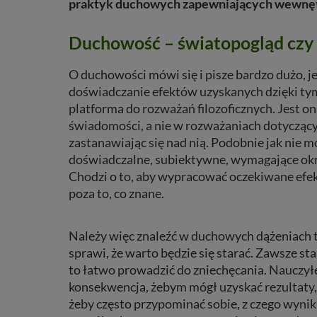
praktyk duchowych zapewniających wewnę
Duchowość – światopogląd czy
O duchowości mówi się i pisze bardzo dużo, j
doświadczanie efektów uzyskanych dzięki tym 
platforma do rozważań filozoficznych. Jest o
świadomości, a nie w rozważaniach dotyczącyc
zastanawiając się nad nią. Podobnie jak nie m
doświadczalne, subiektywne, wymagające okr
Chodzi o to, aby wypracować oczekiwane efek
poza to, co znane.
Należy więc znaleźć w duchowych dążeniach to
sprawi, że warto będzie się starać. Zawsze s
to łatwo prowadzić do zniechęcania. Nauczyłem
konsekwencja, żebym mógł uzyskać rezultaty,
żeby często przypominać sobie, z czego wynik