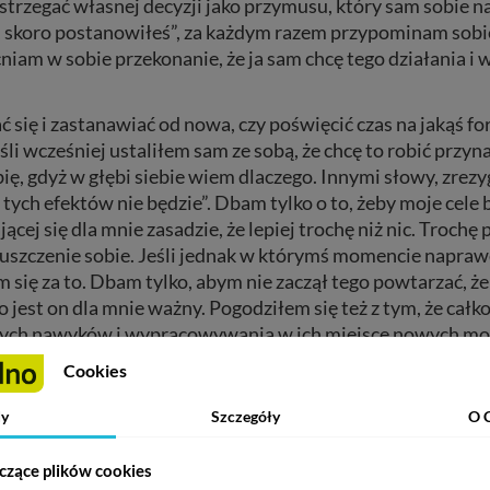
trzegać własnej decyzji jako przymusu, który sam sobie na
ć, skoro postanowiłeś”, za każdym razem przypominam sobi
am w sobie przekonanie, że ja sam chcę tego działania i 
się i zastanawiać od nowa, czy poświęcić czas na jakąś f
eśli wcześniej ustaliłem sam ze sobą, że chcę to robić przyn
ę, gdyż w głębi siebie wiem dlaczego. Innymi słowy, zre
j tych efektów nie będzie”. Dbam tylko o to, żeby moje cele 
ej się dla mnie zasadzie, że lepiej trochę niż nic. Trochę 
dpuszczenie sobie. Jeśli jednak w którymś momencie napra
am się za to. Dbam tylko, abym nie zaczął tego powtarzać, 
ego jest on dla mnie ważny. Pogodziłem się też z tym, że ca
nych nawyków i wypracowywania w ich miejsce nowych może 
.
Cookies
y
Szczegóły
O 
ażowania włożysz, tyle efektów możesz wyjąć dla siebie – 
ny, ale nie przeprowadzi jej za ciebie. Jak mawiał Patanj
czące plików cookies
słowo „budda” oznacza stan świadomości, dosłownie „poza