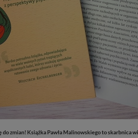
ię do zmian! Książka Pawła Malinowskiego to skarbnica wi