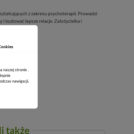
ształcających z zakresu psychoterapii. Prowadzi
i budować lepsze relacje. Założycielka i
ynem „
Dziecko
”.
Cookies
 naszej stronie .
stepnie
odczas nawigacji.
li także