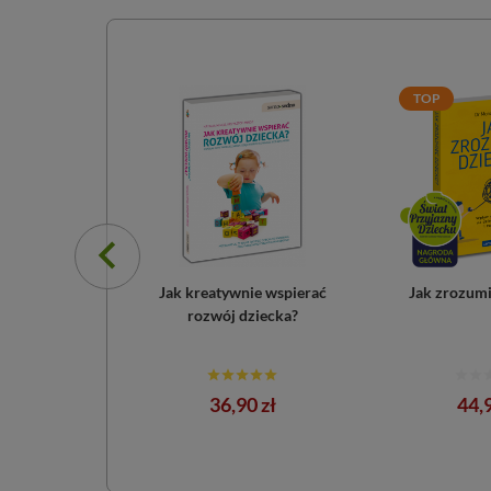
TOP
icielstwo
Jak kreatywnie wspierać
Jak zrozumi
rozwój dziecka?
a
Cena
Cen
0 zł
36,90 zł
44,9