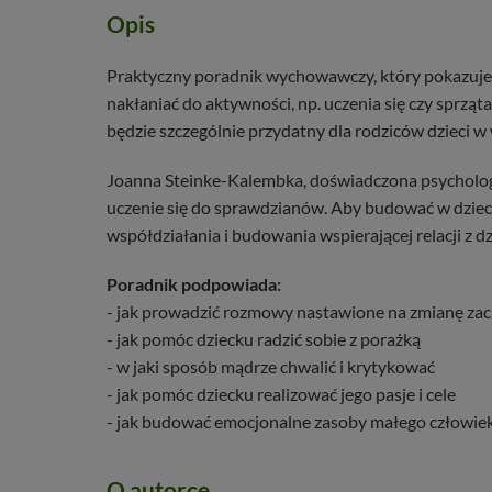
Opis
Praktyczny poradnik wychowawczy, który pokazuje, j
nakłaniać do aktywności, np. uczenia się czy sprzą
będzie szczególnie przydatny dla rodziców dzieci w 
Joanna Steinke-Kalembka, doświadczona psycholog 
uczenie się do sprawdzianów. Aby budować w dzieck
współdziałania i budowania wspierającej relacji z d
Poradnik podpowiada:
- jak prowadzić rozmowy nastawione na zmianę zach
- jak pomóc dziecku radzić sobie z porażką
- w jaki sposób mądrze chwalić i krytykować
- jak pomóc dziecku realizować jego pasje i cele
- jak budować emocjonalne zasoby małego człowie
O autorce