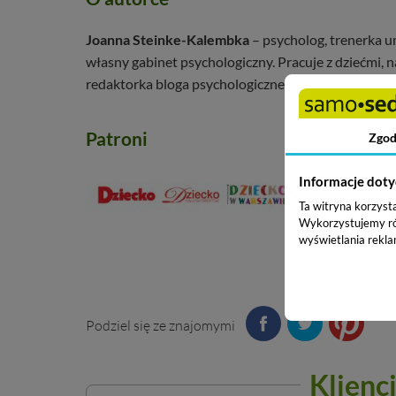
Joanna Steinke-Kalembka
– psycholog, trenerka u
własny gabinet psychologiczny. Pracuje z dziećmi, n
redaktorka bloga psychologicznego
Edukowisko.pl
Patroni
Zgod
Informacje doty
Ta witryna korzyst
Wykorzystujemy równ
wyświetlania rekla
Podziel się ze znajomymi
Klienci