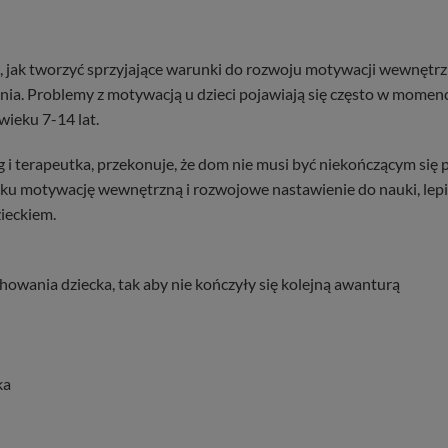
ak tworzyć sprzyjające warunki do rozwoju motywacji wewnętrznej 
tania. Problemy z motywacją u dzieci pojawiają się często w momen
wieku 7-14 lat.
i terapeutka, przekonuje, że dom nie musi być niekończącym się
u motywację wewnętrzną i rozwojowe nastawienie do nauki, lepiej
zieckiem.
owania dziecka, tak aby nie kończyły się kolejną awanturą
ka