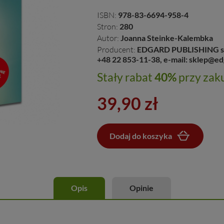
ISBN:
978-83-6694-958-4
Stron:
280
Autor:
Joanna Steinke-Kalembka
Producent:
EDGARD PUBLISHING sp. z
+48 22 853-11-38, e-mail: sklep@ed
Stały rabat
40%
przy zaku
39,90 zł
Dodaj do koszyka
Dodano do koszyka
Opis
Opinie