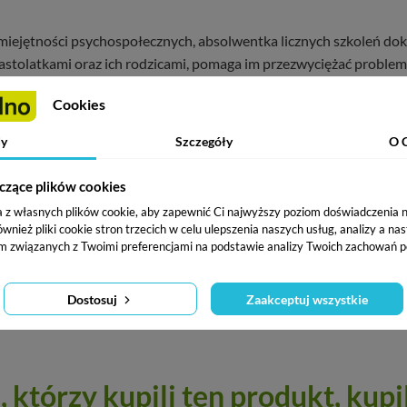
miejętności psychospołecznych, absolwentka licznych szkoleń dok
astolatkami oraz ich rodzicami, pomaga im przezwyciężać problemy 
oraz ekspertka z zakresu psychologii, współpracuje m.in. z magaz
Cookies
y
Szczegóły
O 
czące plików cookies
a z własnych plików cookie, aby zapewnić Ci najwyższy poziom doświadczenia na
ież pliki cookie stron trzecich w celu ulepszenia naszych usług, analizy a na
m związanych z Twoimi preferencjami na podstawie analizy Twoich zachowań p
Dostosuj
Zaakceptuj wszystkie
, którzy kupili ten
produkt
, kupi