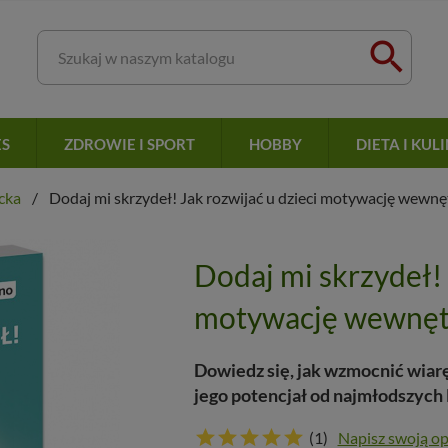

ES
ZDROWIE I SPORT
HOBBY
DIETA I KUL
cka
Dodaj mi skrzydeł! Jak rozwijać u dzieci motywację wewnę
Dodaj mi skrzydeł! 
motywację wewnęt
Dowiedz się, jak wzmocnić wiarę
jego potencjał od najmłodszych 
(1)
Napisz swoją op