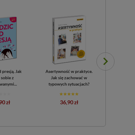
 presją. Jak
Asertywność w praktyce.
Zarządzanie
 sobie z
Jak się zachować w
jak sob
anymi...
typowych sytuacjach?
trudnych
na
Cena
90 zł
36,90 zł
36,