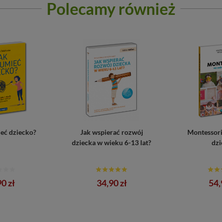
Polecamy również
eć dziecko?
Jak wspierać rozwój
Montessori
dziecka w wieku 6-13 lat?
dzi
a
Cena
Ce
0 zł
34,90 zł
54,