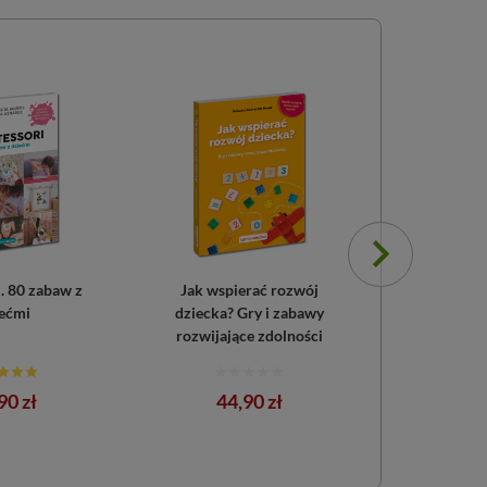
. 80 zabaw z
Jak wspierać rozwój
Trudne emo
ećmi
dziecka? Gry i zabawy
Jak wspóln
rozwijające zdolności
probl
na
Cena
Ce
90 zł
44,90 zł
45,