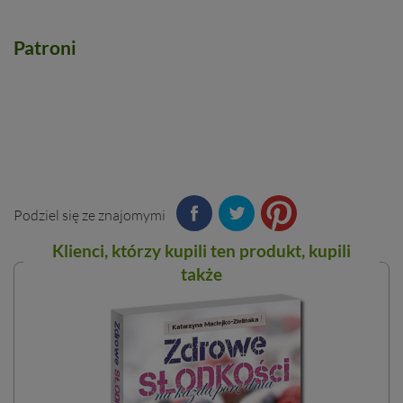
Patroni
Podziel się ze znajomymi
Klienci, którzy kupili ten
produkt
, kupili
także