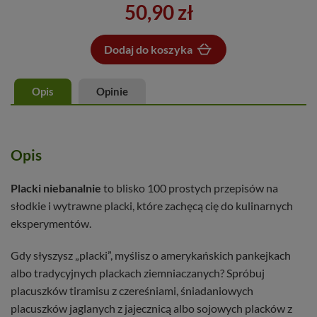
50,90 zł
Dodaj do koszyka
Dodano do koszyka
Opis
Opinie
Opis
Placki niebanalnie
to blisko 100 prostych przepisów na
słodkie i wytrawne placki, które zachęcą cię do kulinarnych
eksperymentów.
Gdy słyszysz „placki”, myślisz o amerykańskich pankejkach
albo tradycyjnych plackach ziemniaczanych? Spróbuj
placuszków tiramisu z czereśniami, śniadaniowych
placuszków jaglanych z jajecznicą albo sojowych placków z