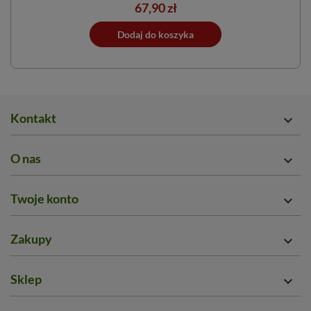
Cena
67,90 zł
ano do koszyka
Dodaj do koszyka
Dodano do 
Kontakt

O nas

Twoje konto

Zakupy

Sklep
