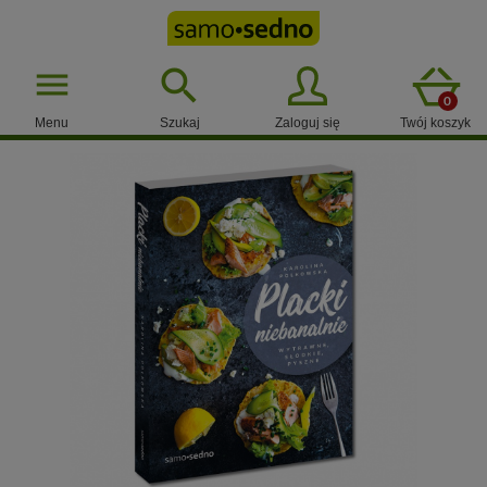

menu
0
Menu
Szukaj
Zaloguj się
Twój koszyk