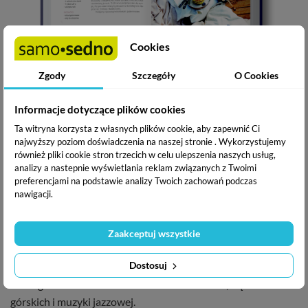
Cookies
Zgody
Szczegóły
O Cookies
Informacje dotyczące plików cookies
Ta witryna korzysta z własnych plików cookie, aby zapewnić Ci
najwyższy poziom doświadczenia na naszej stronie . Wykorzystujemy
O autorce
również pliki cookie stron trzecich w celu ulepszenia naszych usług,
analizy a nastepnie wyświetlania reklam związanych z Twoimi
Karolina Polkowska
- z zamiłowania fotograf kulinarny, z
preferencjami na podstawie analizy Twoich zachowań podczas
nawigacji.
wykształcenia historyk. Od kilku lat z powodzeniem i
ogromną satysfakcją współtworzy bloga Picante Jalapeno.
Uwielbia nie tylko gotować, lecz także (a może przede
Zaakceptuj wszystkie
wszystkim) dobrze jeść, dlatego w swojej pracy przekonuje,
Dostosuj
że pomysłowe dania można przygotować bez spędzania
wielu godzin w kuchni. Miłośniczka malarstwa, wędrówek
górskich i muzyki jazzowej.