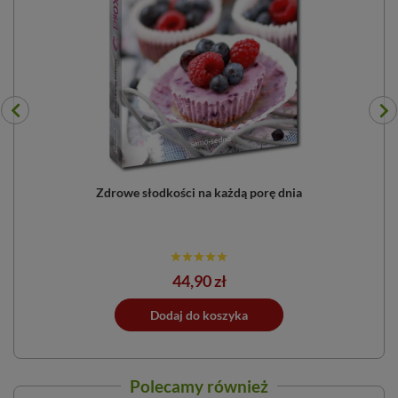
Zdrowe słodkości na każdą porę dnia
Cena
44,90 zł
ano do koszyka
Dodaj do koszyka
Dodano do 
Polecamy również