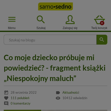

menu
0
Menu
Szukaj
Zaloguj się
Twój koszyk
search
Co moje dziecko próbuje mi
powiedzieć? - fragment książki
„Niespokojny maluch”
today
label
28 września 2022
Aktualności
favorite
remove_red_eye
111
polubień
10412 odwiedzin
comment
0 komentarzy