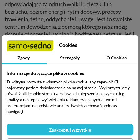
odpowiadającą za odruch walki i ucieczki lub
bezruchu, poziom energii, rytm dobowy, procesy
trawienia, tętno, oddychanie i uwagę. Jest to swoiste
centrum dowodzenia, z pomocą którego nasz mózg
skanuje otoczenie i wchłania bodźce zewnętrzne. Jeśli
zauważy coś nietypowego – jakąś zmianę,
Cookies
niespodziankę – to wysyła sygnał do innych układów
ciała: „Uwaga! Możliwe zagrożenie!”.
Zgody
Szczegóły
O Cookies
Informacje dotyczące plików cookies
Jeśli potwierdzi niebezpieczeństwo, to mobilizuje
wszystkie zasoby energii, szybkości i siły, żeby
Ta witryna korzysta z własnych plików cookie, aby zapewnić Ci
najwyższy poziom doświadczenia na naszej stronie . Wykorzystujemy
przygotować się do walki lub ucieczki, bądź każe nam
również pliki cookie stron trzecich w celu ulepszenia naszych usług,
zastygnąć w bezruchu. Nasze tętno rośnie, oddech
analizy a nastepnie wyświetlania reklam związanych z Twoimi
przyspiesza, zwiększa się dopływ krwi do mięśni, a my
preferencjami na podstawie analizy Twoich zachowań podczas
nawigacji.
skupiamy uwagę na zagrożeniu. Jeśli bodziec okaże się
nieistotny, organizm dostaje sygnał, że może wrócić
do stanu równowagi. Umiejętność przyśpieszania i
Zaakceptuj wszystkie
spowalniania reakcji biologicznych organizmu