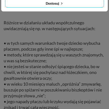
odpowiednio do sytuacji nazywana jest
Dostosuj
samoregulacją.
Różnice w działaniu układu współczulnego
uwidaczniają się np. w następujących sytuacjach:
• w tych samych warunkach twoje dziecko wybucha
płaczem, podczas gdy inne śpi w najlepsze;
• metody, które sprawdzają się u waszych znajomych,
u was są bezskuteczne;
• nie jesteś w stanie odłożyć śpiącego dziecka, bo w
chwili, w której się pochylasz nad łóżeczkiem, ono
gwałtownie otwiera oczy;
• w wieku 10 miesięcy maluch „opróżnia” zmywarkę,
buszuje po spiżarni w poszukiwaniu biszkoptów i nie
przyjmuje słowa „nie”;
• jego napady płaczu lub krzyku wydają się pojawiać
znikąd i trwać całą wieczność.