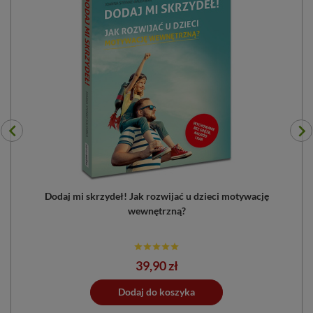
Dodaj mi skrzydeł! Jak rozwijać u dzieci motywację
wewnętrzną?
Cena
39,90 zł
ano do koszyka
Dodaj do koszyka
Dodano do 