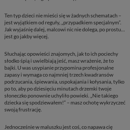
Ten typ dzieci nie mieści się w żadnych schematach –
jest wyjątkiem od reguły, „przypadkiem specjalnym”.
Jak wyjaśnię dalej, malcowi nic nie dolega, po prostu…
jest go jakby więcej.
Słuchając opowieści znajomych, jak to ich pociechy
słodko śpią i uwielbiają jeść, masz wrażenie, że to
bajki. U was usypianie przypomina profesjonalne
zapasy i wymaga co najmniej trzech kwadransów
podrzucania, śpiewania, uspokajania i kołysania, tylko
po to, aby po dziesięciu minutach drzemki twoje
słoneczko ponownie uchyliło powieki. „Nie takiego
dziecka się spodziewałem!” – masz ochotę wykrzyczeć
swoją frustrację.
Jednocześnie w maluszku jest coś, co napawa cię