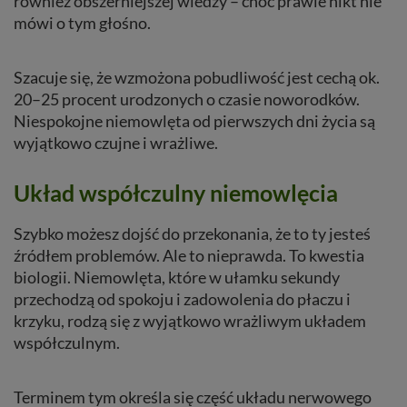
również obszerniejszej wiedzy – choć prawie nikt nie
mówi o tym głośno.
Szacuje się, że wzmożona pobudliwość jest cechą ok.
20–25 procent urodzonych o czasie noworodków.
Niespokojne niemowlęta od pierwszych dni życia są
wyjątkowo czujne i wrażliwe.
Układ współczulny niemowlęcia
Szybko możesz dojść do przekonania, że to ty jesteś
źródłem problemów. Ale to nieprawda. To kwestia
biologii. Niemowlęta, które w ułamku sekundy
przechodzą od spokoju i zadowolenia do płaczu i
krzyku, rodzą się z wyjątkowo wrażliwym układem
współczulnym.
Terminem tym określa się część układu nerwowego