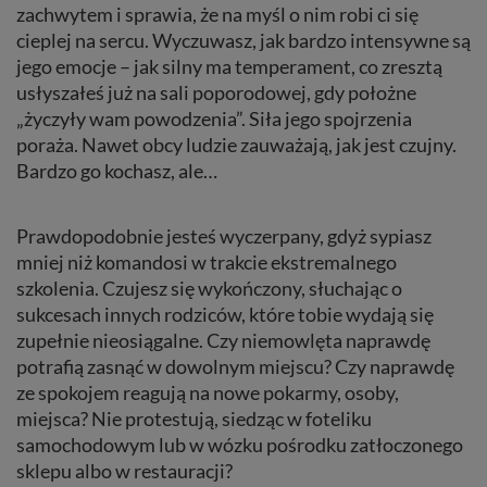
zachwytem i sprawia, że na myśl o nim robi ci się
cieplej na sercu. Wyczuwasz, jak bardzo intensywne są
jego emocje – jak silny ma temperament, co zresztą
usłyszałeś już na sali poporodowej, gdy położne
„życzyły wam powodzenia”. Siła jego spojrzenia
poraża. Nawet obcy ludzie zauważają, jak jest czujny.
Bardzo go kochasz, ale…
Prawdopodobnie jesteś wyczerpany, gdyż sypiasz
mniej niż komandosi w trakcie ekstremalnego
szkolenia. Czujesz się wykończony, słuchając o
sukcesach innych rodziców, które tobie wydają się
zupełnie nieosiągalne. Czy niemowlęta naprawdę
potrafią zasnąć w dowolnym miejscu? Czy naprawdę
ze spokojem reagują na nowe pokarmy, osoby,
miejsca? Nie protestują, siedząc w foteliku
samochodowym lub w wózku pośrodku zatłoczonego
sklepu albo w restauracji?