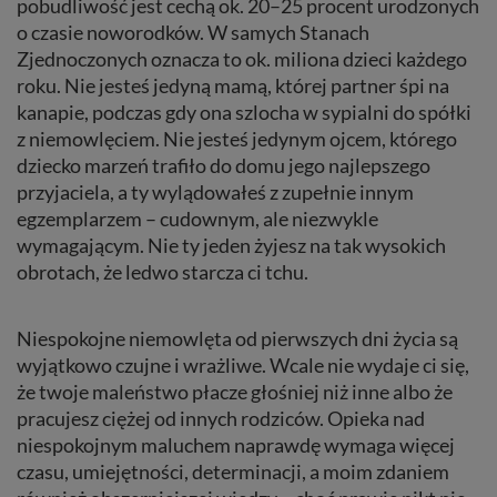
pobudliwość jest cechą ok. 20–25 procent urodzonych
o czasie noworodków. W samych Stanach
Zjednoczonych oznacza to ok. miliona dzieci każdego
roku. Nie jesteś jedyną mamą, której partner śpi na
kanapie, podczas gdy ona szlocha w sypialni do spółki
z niemowlęciem. Nie jesteś jedynym ojcem, którego
dziecko marzeń trafiło do domu jego najlepszego
przyjaciela, a ty wylądowałeś z zupełnie innym
egzemplarzem – cudownym, ale niezwykle
wymagającym. Nie ty jeden żyjesz na tak wysokich
obrotach, że ledwo starcza ci tchu.
Niespokojne niemowlęta od pierwszych dni życia są
wyjątkowo czujne i wrażliwe. Wcale nie wydaje ci się,
że twoje maleństwo płacze głośniej niż inne albo że
pracujesz ciężej od innych rodziców. Opieka nad
niespokojnym maluchem naprawdę wymaga więcej
czasu, umiejętności, determinacji, a moim zdaniem